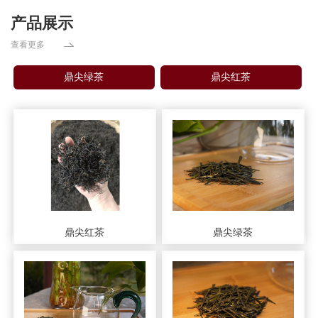
产品展示
查看更多
鼎尖绿茶
鼎尖红茶
鼎尖红茶
鼎尖绿茶