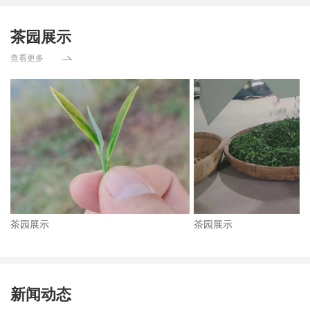
茶园展示
查看更多
茶园展示
茶园展示
新闻动态