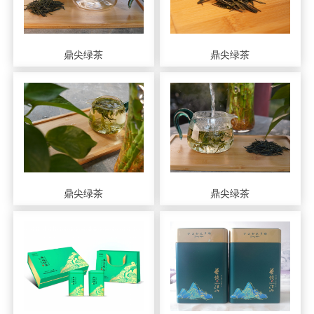
鼎尖绿茶
鼎尖绿茶
鼎尖绿茶
鼎尖绿茶